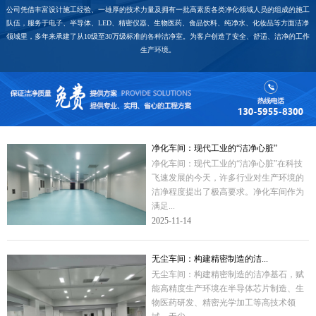
公司凭借丰富设计施工经验、一雄厚的技术力量及拥有一批高素质各类净化领域人员的组成的施工
队伍，服务于电子、半导体、LED、精密仪器、生物医药、食品饮料、纯净水、化妆品等方面洁净
领域里，多年来承建了从10级至30万级标准的各种洁净室。为客户创造了安全、舒适、洁净的工作
生产环境。
净化车间：现代工业的“洁净心脏”
净化车间：现代工业的“洁净心脏”在科技
飞速发展的今天，许多行业对生产环境的
洁净程度提出了极高要求。净化车间作为
满足...
2025-11-14
无尘车间：构建精密制造的洁...
无尘车间：构建精密制造的洁净基石，赋
能高精度生产环境在半导体芯片制造、生
物医药研发、精密光学加工等高技术领