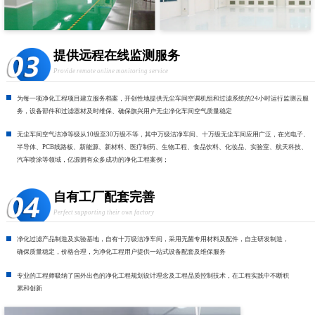
提供远程在线监测服务
Provide remote online monitoring service
为每一项净化工程项目建立服务档案，开创性地提供无尘车间空调机组和过滤系统的24小时运行监测云服
务，设备部件和过滤器材及时维保、确保旗兴用户无尘净化车间空气质量稳定
无尘车间空气洁净等级从10级至30万级不等，其中万级洁净车间、十万级无尘车间应用广泛，在光电子、
半导体、PCB线路板、新能源、新材料、医疗制药、生物工程、食品饮料、化妆品、实验室、航天科技、
汽车喷涂等领域，亿源拥有众多成功的净化工程案例；
自有工厂配套完善
Perfect supporting their own factory
净化过滤产品制造及实验基地，自有十万级洁净车间，采用无菌专用材料及配件，自主研发制造，
确保质量稳定，价格合理，为净化工程用户提供一站式设备配套及维保服务
专业的工程师吸纳了国外出色的净化工程规划设计理念及工程品质控制技术，在工程实践中不断积
累和创新