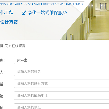
首 页
> 在线留言
称
：
人
：
话
：
箱
：
址
：