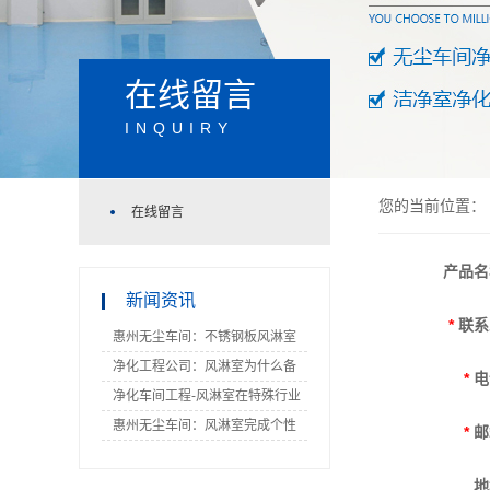
在线留言
INQUIRY
您的当前位置：
在线留言
产品名
新闻资讯
*
联系
惠州无尘车间：不锈钢板风淋室
单人双吹风淋室哪个好
净化工程公司：风淋室为什么备
*
电
受销售市场热烈欢迎？
净化车间工程-风淋室在特殊行业
内的必要性
惠州无尘车间：风淋室完成个性
*
邮
化实际操作
地