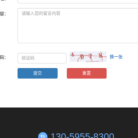
容
：
换一张
码
：
130-5955-8300