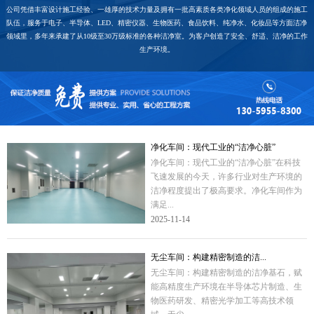
公司凭借丰富设计施工经验、一雄厚的技术力量及拥有一批高素质各类净化领域人员的组成的施工
队伍，服务于电子、半导体、LED、精密仪器、生物医药、食品饮料、纯净水、化妆品等方面洁净
领域里，多年来承建了从10级至30万级标准的各种洁净室。为客户创造了安全、舒适、洁净的工作
生产环境。
净化车间：现代工业的“洁净心脏”
净化车间：现代工业的“洁净心脏”在科技
飞速发展的今天，许多行业对生产环境的
洁净程度提出了极高要求。净化车间作为
满足...
2025-11-14
无尘车间：构建精密制造的洁...
无尘车间：构建精密制造的洁净基石，赋
能高精度生产环境在半导体芯片制造、生
物医药研发、精密光学加工等高技术领