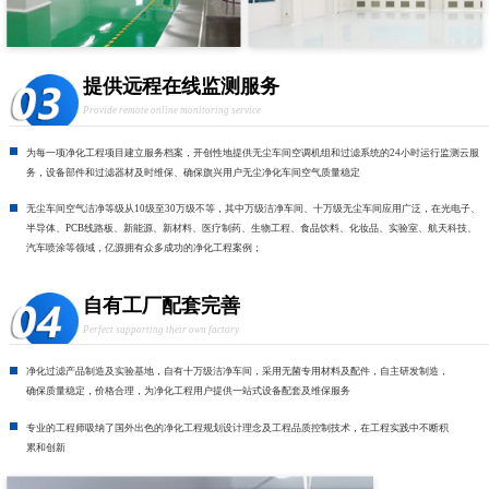
提供远程在线监测服务
Provide remote online monitoring service
为每一项净化工程项目建立服务档案，开创性地提供无尘车间空调机组和过滤系统的24小时运行监测云服
务，设备部件和过滤器材及时维保、确保旗兴用户无尘净化车间空气质量稳定
无尘车间空气洁净等级从10级至30万级不等，其中万级洁净车间、十万级无尘车间应用广泛，在光电子、
半导体、PCB线路板、新能源、新材料、医疗制药、生物工程、食品饮料、化妆品、实验室、航天科技、
汽车喷涂等领域，亿源拥有众多成功的净化工程案例；
自有工厂配套完善
Perfect supporting their own factory
净化过滤产品制造及实验基地，自有十万级洁净车间，采用无菌专用材料及配件，自主研发制造，
确保质量稳定，价格合理，为净化工程用户提供一站式设备配套及维保服务
专业的工程师吸纳了国外出色的净化工程规划设计理念及工程品质控制技术，在工程实践中不断积
累和创新