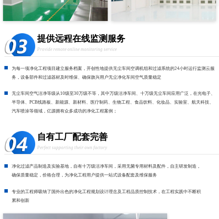
提供远程在线监测服务
Provide remote online monitoring service
为每一项净化工程项目建立服务档案，开创性地提供无尘车间空调机组和过滤系统的24小时运行监测云服
务，设备部件和过滤器材及时维保、确保旗兴用户无尘净化车间空气质量稳定
无尘车间空气洁净等级从10级至30万级不等，其中万级洁净车间、十万级无尘车间应用广泛，在光电子、
半导体、PCB线路板、新能源、新材料、医疗制药、生物工程、食品饮料、化妆品、实验室、航天科技、
汽车喷涂等领域，亿源拥有众多成功的净化工程案例；
自有工厂配套完善
Perfect supporting their own factory
净化过滤产品制造及实验基地，自有十万级洁净车间，采用无菌专用材料及配件，自主研发制造，
确保质量稳定，价格合理，为净化工程用户提供一站式设备配套及维保服务
专业的工程师吸纳了国外出色的净化工程规划设计理念及工程品质控制技术，在工程实践中不断积
累和创新