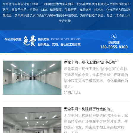
公司凭借丰富设计施工经验、一雄厚的技术力量及拥有一批高素质各类净化领域人员的组成的施工
队伍，服务于电子、半导体、LED、精密仪器、生物医药、食品饮料、纯净水、化妆品等方面洁净
领域里，多年来承建了从10级至30万级标准的各种洁净室。为客户创造了安全、舒适、洁净的工作
生产环境。
净化车间：现代工业的“洁净心脏”
净化车间：现代工业的“洁净心脏”在科技
飞速发展的今天，许多行业对生产环境的
洁净程度提出了极高要求。净化车间作为
满足...
2025-11-14
无尘车间：构建精密制造的洁...
无尘车间：构建精密制造的洁净基石，赋
能高精度生产环境在半导体芯片制造、生
物医药研发、精密光学加工等高技术领